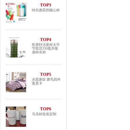
TOP3
特百惠茶韵随心杯
TOP4
乾唐轩活瓷杯大竹
节双层350毫升随
身杯水杯
TOP5
水星家纺 磨毛四件
套莫卡
TOP6
马克杯批发定制