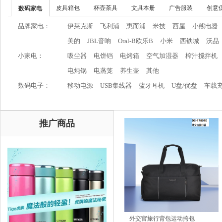
皮具箱包
杯壶茶具
文具本册
广告服装
创意
数码家电
品牌家电：
伊莱克斯
飞利浦
惠而浦
米技
西屋
小熊电器
美的
JBL音响
Oral-B欧乐B
小米
西铁城
沃品
小家电：
吸尘器
电饼铛
电烤箱
空气加湿器
榨汁搅拌机
电炖锅
电蒸笼
养生壶
其他
数码电子：
移动电源
USB集线器
蓝牙耳机
U盘/优盘
车载
推广商品
外交官旅行背包运动挎包