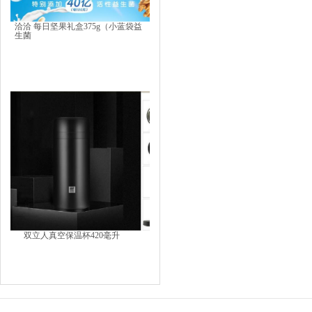
洽洽 每日坚果礼盒375g（小蓝袋益
生菌
双立人真空保温杯420毫升