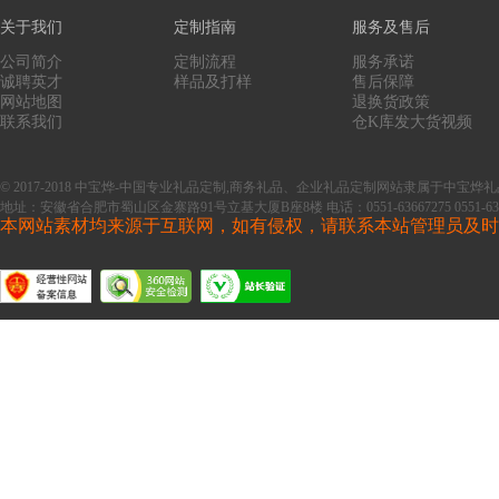
关于我们
定制指南
服务及售后
公司简介
定制流程
服务承诺
诚聘英才
样品及打样
售后保障
网站地图
退换货政策
联系我们
仓K库发大货视频
© 2017-2018 中宝烨-中国专业礼品定制,商务礼品、企业礼品定制网站隶属于中
地址：安徽省合肥市蜀山区金寨路91号立基大厦B座8楼
电话：0551-63667275 0551-63
本网站素材均来源于互联网，如有侵权，请联系本站管理员及时