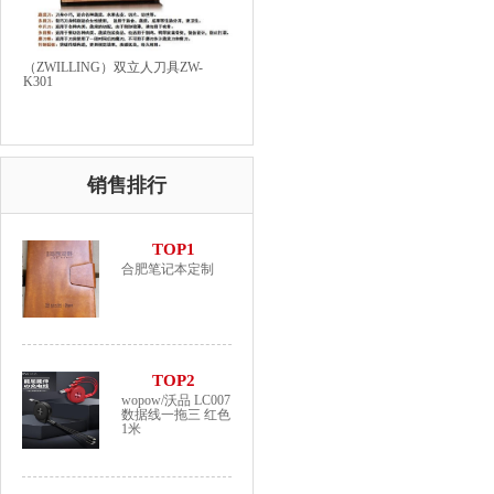
（ZWILLING）双立人刀具ZW-
K301
销售排行
TOP1
合肥笔记本定制
TOP2
wopow/沃品 LC007
数据线一拖三 红色
1米