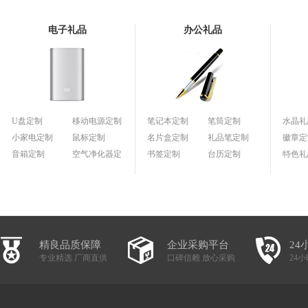
电子礼品
办公礼品
U盘定制
移动电源定制
笔记本定制
笔筒定制
水晶礼
小家电定制
鼠标定制
名片盒定制
礼品笔定制
徽章定
音箱定制
空气净化器定
书签定制
台历定制
特色礼
制
精良品质保障
企业采购平台
24
专业精选 厂商直供
口碑信赖 放心采购
24