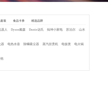
品套装
食品卡券
精选品牌
机器人
Dyson戴森
Dustie达氏
灿坤小家电
苏泊尔
山水
化器
电热水壶
除螨吸尘器
蒸汽挂烫机
电饭煲
电火锅
其他