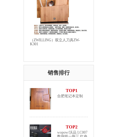
（ZWILLING）双立人刀具ZW-
K301
销售排行
TOP1
合肥笔记本定制
TOP2
wopow/沃品 LC007
数据线一拖三 红色