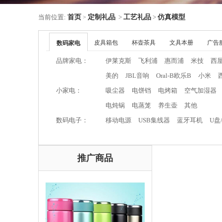
当前位置:
首页
定制礼品
>
工艺礼品
>
仿真模型
>
皮具箱包
杯壶茶具
文具本册
广告
数码家电
品牌家电：
伊莱克斯
飞利浦
惠而浦
米技
西
美的
JBL音响
Oral-B欧乐B
小米
小家电：
吸尘器
电饼铛
电烤箱
空气加湿器
电炖锅
电蒸笼
养生壶
其他
数码电子：
移动电源
USB集线器
蓝牙耳机
U盘
推广商品