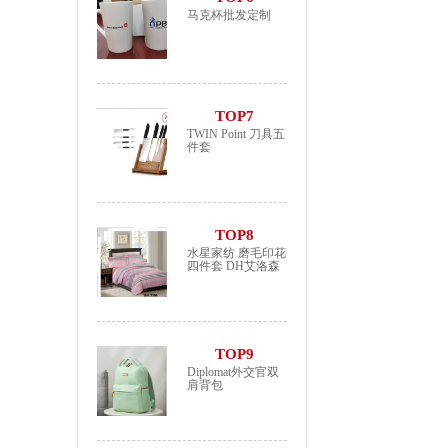
马克杯批发定制
TOP7
TWIN Point 刀具五
件套
TOP8
水星家纺 磨毛印花
四件套 DH艾洛森
TOP9
Diplomat外交官双
肩背包