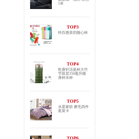
1米
TOP3
特百惠茶韵随心杯
TOP4
乾唐轩活瓷杯大竹
节双层350毫升随
身杯水杯
TOP5
水星家纺 磨毛四件
套莫卡
TOP6