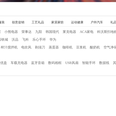
服装
创意促销
工艺礼品
家居家纺
运动健康
户外汽车
礼
屋
小熊电器
荣事达
九阳
韩国现代
莱克电器
ACA家电
科沃斯扫地
西铁城
沃品
飞科
乐心手环
华为
榨汁搅拌机
电吹风
剃须刀
蒸蛋器
咖啡机
豆浆机
酸奶机
空气净
/优盘
车载充电器
蓝牙音箱
数码相框
USB风扇
智能手环
数据线