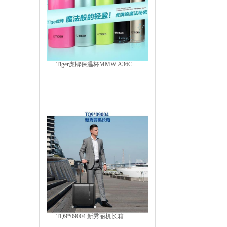
Tiger虎牌保温杯MMW-A36C
TQ9*09004 新秀丽机长箱