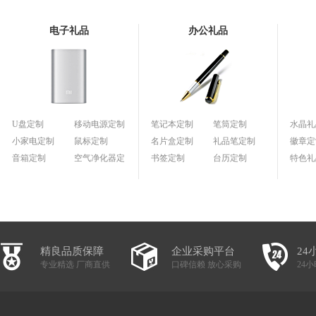
电子礼品
办公礼品
U盘定制
移动电源定制
笔记本定制
笔筒定制
水晶礼
小家电定制
鼠标定制
名片盒定制
礼品笔定制
徽章定
音箱定制
空气净化器定
书签定制
台历定制
特色礼
制
精良品质保障
企业采购平台
24
专业精选 厂商直供
口碑信赖 放心采购
24