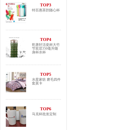
TOP3
特百惠茶韵随心杯
TOP4
乾唐轩活瓷杯大竹
节双层350毫升随
身杯水杯
TOP5
水星家纺 磨毛四件
套莫卡
TOP6
马克杯批发定制