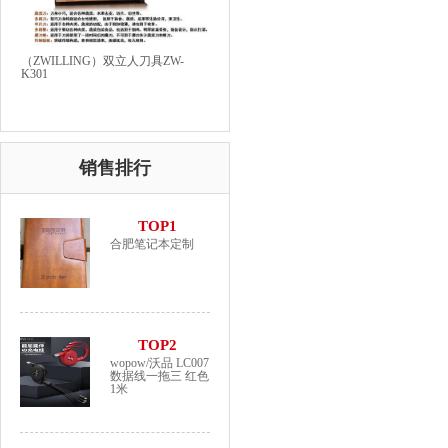
（ZWILLING）双立人刀具ZW-
K301
销售排行
TOP1
合肥笔记本定制
TOP2
wopow/沃品 LC007
数据线一拖三 红色
1米