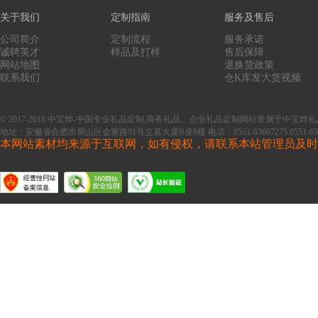
关于我们
定制指南
服务及售后
公司简介
定制流程
服务承诺
诚聘英才
样品及打样
售后保障
网站地图
退换货政策
联系我们
仓K库发大货视频
© 2017-2018 中宝烨-中国专业礼品定制,商务礼品、企业礼品定制网站隶属于中
地址：安徽省合肥市蜀山区金寨路91号立基大厦B座8楼
电话：0551-63667275 0551-63
本网站素材均来源于互联网，如有侵权，请联系本站管理员及时