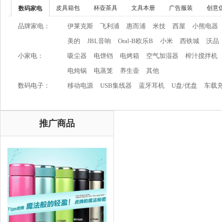
皮具箱包
杯壶茶具
文具本册
广告服装
创意
数码家电
品牌家电：
伊莱克斯
飞利浦
惠而浦
米技
西屋
小熊电器
美的
JBL音响
Oral-B欧乐B
小米
西铁城
沃品
小家电：
吸尘器
电饼铛
电烤箱
空气加湿器
榨汁搅拌机
电炖锅
电蒸笼
养生壶
其他
数码电子：
移动电源
USB集线器
蓝牙耳机
U盘/优盘
车载
推广商品