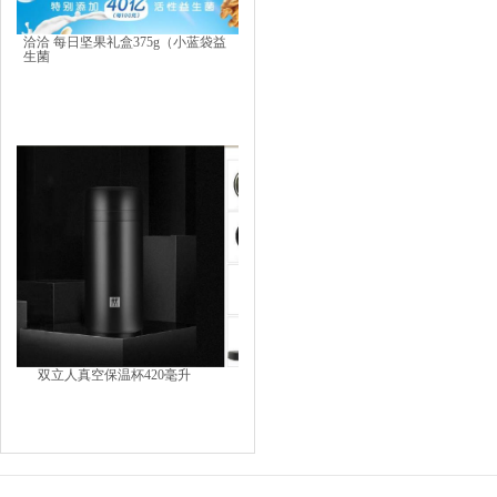
洽洽 每日坚果礼盒375g（小蓝袋益
生菌
双立人真空保温杯420毫升