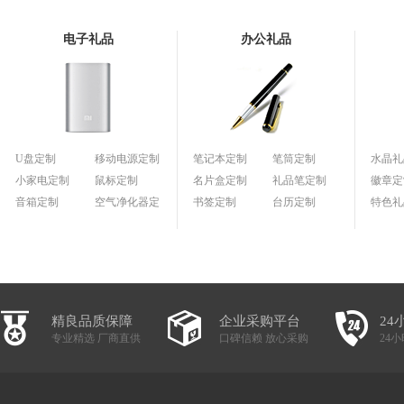
电子礼品
办公礼品
U盘定制
移动电源定制
笔记本定制
笔筒定制
水晶礼
小家电定制
鼠标定制
名片盒定制
礼品笔定制
徽章定
音箱定制
空气净化器定
书签定制
台历定制
特色礼
制
精良品质保障
企业采购平台
24
专业精选 厂商直供
口碑信赖 放心采购
24