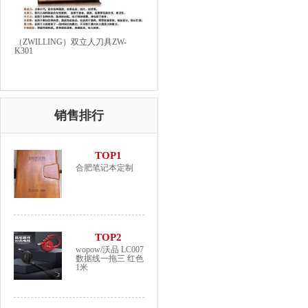
（ZWILLING）双立人刀具ZW-
K301
销售排行
TOP1
合肥笔记本定制
TOP2
wopow/沃品 LC007
数据线一拖三 红色
1米