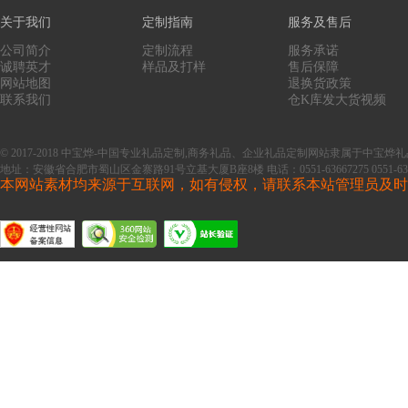
关于我们
定制指南
服务及售后
公司简介
定制流程
服务承诺
诚聘英才
样品及打样
售后保障
网站地图
退换货政策
联系我们
仓K库发大货视频
© 2017-2018 中宝烨-中国专业礼品定制,商务礼品、企业礼品定制网站隶属于中
地址：安徽省合肥市蜀山区金寨路91号立基大厦B座8楼
电话：0551-63667275 0551-63
本网站素材均来源于互联网，如有侵权，请联系本站管理员及时