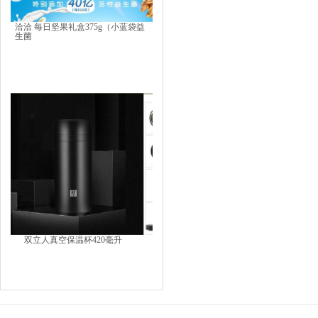
洽洽 每日坚果礼盒375g（小蓝袋益
生菌
双立人真空保温杯420毫升