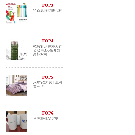
TOP3
特百惠茶韵随心杯
TOP4
乾唐轩活瓷杯大竹
节双层350毫升随
身杯水杯
TOP5
水星家纺 磨毛四件
套莫卡
TOP6
马克杯批发定制