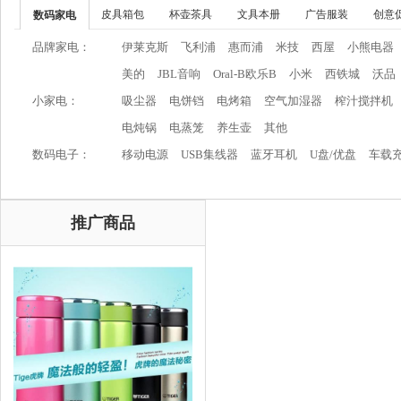
皮具箱包
杯壶茶具
文具本册
广告服装
创意
数码家电
品牌家电：
伊莱克斯
飞利浦
惠而浦
米技
西屋
小熊电器
美的
JBL音响
Oral-B欧乐B
小米
西铁城
沃品
小家电：
吸尘器
电饼铛
电烤箱
空气加湿器
榨汁搅拌机
电炖锅
电蒸笼
养生壶
其他
数码电子：
移动电源
USB集线器
蓝牙耳机
U盘/优盘
车载
推广商品