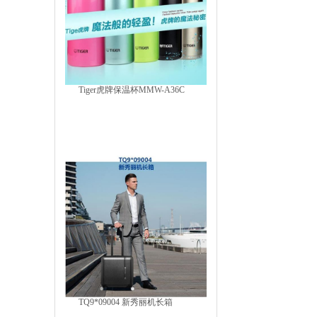
Tiger虎牌保温杯MMW-A36C
TQ9*09004 新秀丽机长箱