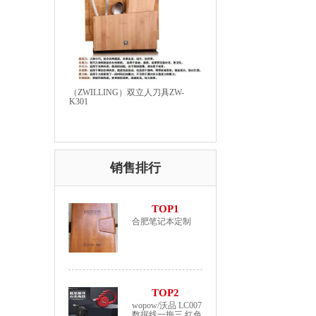
（ZWILLING）双立人刀具ZW-
K301
销售排行
TOP1
合肥笔记本定制
TOP2
wopow/沃品 LC007
数据线一拖三 红色