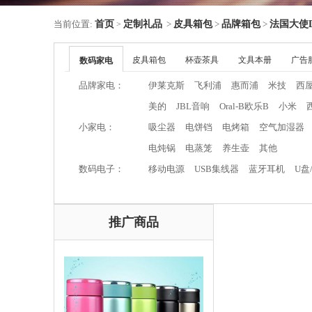
当前位置:
首页
定制礼品
>
皮具箱包
>
品牌箱包
>
法国大使D
>
皮具箱包
杯壶茶具
文具本册
广告
数码家电
品牌家电：
伊莱克斯
飞利浦
惠而浦
米技
西
美的
JBL音响
Oral-B欧乐B
小米
小家电：
吸尘器
电饼铛
电烤箱
空气加湿器
电炖锅
电蒸笼
养生壶
其他
数码电子：
移动电源
USB集线器
蓝牙耳机
U盘
推广商品