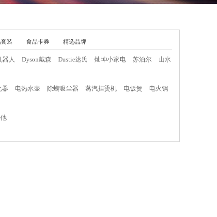
品套装
食品卡券
精选品牌
机器人
Dyson戴森
Dustie达氏
灿坤小家电
苏泊尔
山水
化器
电热水壶
除螨吸尘器
蒸汽挂烫机
电饭煲
电火锅
其他