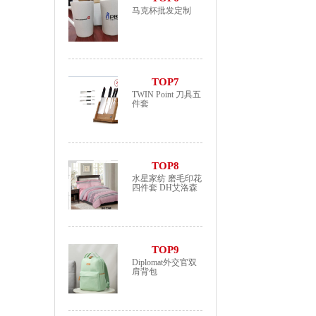
马克杯批发定制
TOP7
TWIN Point 刀具五
件套
TOP8
水星家纺 磨毛印花
四件套 DH艾洛森
TOP9
Diplomat外交官双
肩背包