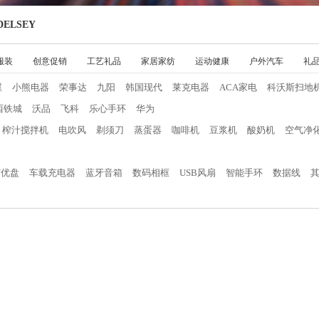
ELSEY
服装
创意促销
工艺礼品
家居家纺
运动健康
户外汽车
礼
屋
小熊电器
荣事达
九阳
韩国现代
莱克电器
ACA家电
科沃斯扫地
西铁城
沃品
飞科
乐心手环
华为
榨汁搅拌机
电吹风
剃须刀
蒸蛋器
咖啡机
豆浆机
酸奶机
空气净
/优盘
车载充电器
蓝牙音箱
数码相框
USB风扇
智能手环
数据线