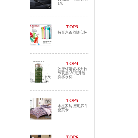
1米
TOP3
特百惠茶韵随心杯
TOP4
乾唐轩活瓷杯大竹
节双层350毫升随
身杯水杯
TOP5
水星家纺 磨毛四件
套莫卡
TOP6