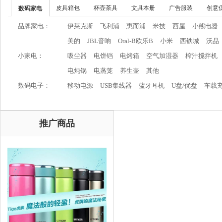
皮具箱包
杯壶茶具
文具本册
广告服装
创意
数码家电
品牌家电：
伊莱克斯
飞利浦
惠而浦
米技
西屋
小熊电器
美的
JBL音响
Oral-B欧乐B
小米
西铁城
沃品
小家电：
吸尘器
电饼铛
电烤箱
空气加湿器
榨汁搅拌机
电炖锅
电蒸笼
养生壶
其他
数码电子：
移动电源
USB集线器
蓝牙耳机
U盘/优盘
车载
推广商品