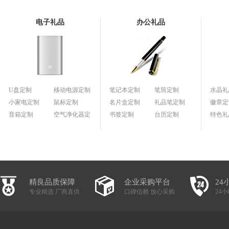
电子礼品
办公礼品
U盘定制
移动电源定制
笔记本定制
笔筒定制
水晶礼
小家电定制
鼠标定制
名片盒定制
礼品笔定制
徽章定
音箱定制
空气净化器定
书签定制
台历定制
特色礼
制
精良品质保障
企业采购平台
24
专业精选 厂商直供
口碑信赖 放心采购
24