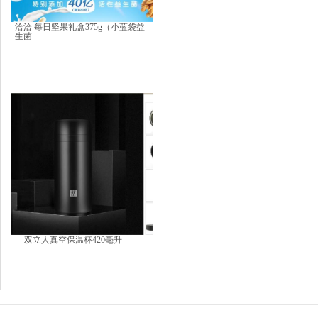
洽洽 每日坚果礼盒375g（小蓝袋益
生菌
双立人真空保温杯420毫升