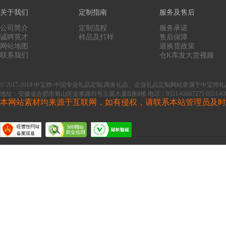
关于我们
定制指南
服务及售后
公司简介
定制流程
服务承诺
诚聘英才
样品及打样
售后保障
网站地图
退换货政策
联系我们
仓K库发大货视频
© 2017-2018 中宝烨-中国专业礼品定制,商务礼品、企业礼品定制网站隶属于中
地址：安徽省合肥市蜀山区金寨路91号立基大厦B座8楼
电话：0551-63667275 0551-63
本网站素材均来源于互联网，如有侵权，请联系本站管理员及时