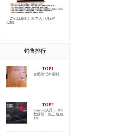
（ZWILLING）双立人刀具ZW-
K301
销售排行
TOP1
合肥笔记本定制
TOP2
wopow/沃品 LC007
数据线一拖三 红色
1米