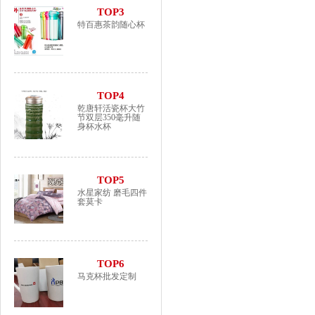
TOP3
特百惠茶韵随心杯
TOP4
乾唐轩活瓷杯大竹
节双层350毫升随
身杯水杯
TOP5
水星家纺 磨毛四件
套莫卡
TOP6
马克杯批发定制