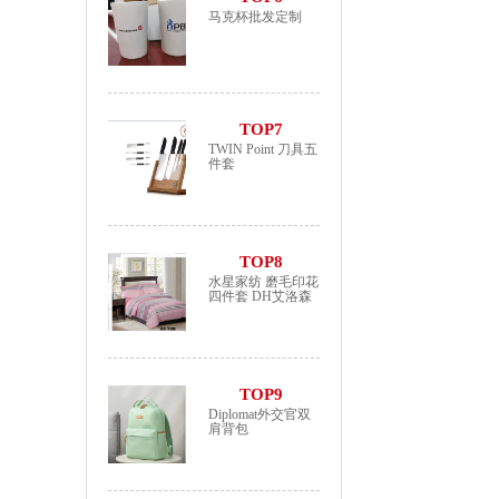
马克杯批发定制
TOP7
TWIN Point 刀具五
件套
TOP8
水星家纺 磨毛印花
四件套 DH艾洛森
TOP9
Diplomat外交官双
肩背包