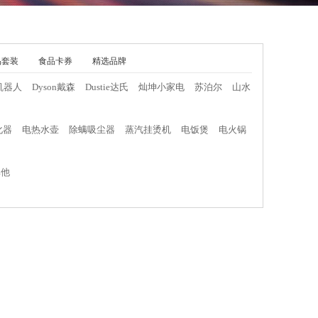
品套装
食品卡券
精选品牌
机器人
Dyson戴森
Dustie达氏
灿坤小家电
苏泊尔
山水
化器
电热水壶
除螨吸尘器
蒸汽挂烫机
电饭煲
电火锅
其他