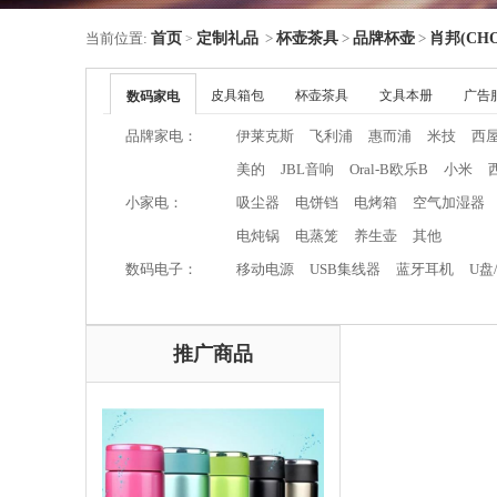
当前位置:
首页
定制礼品
>
杯壶茶具
>
品牌杯壶
>
肖邦(CHO
>
皮具箱包
杯壶茶具
文具本册
广告
数码家电
品牌家电：
伊莱克斯
飞利浦
惠而浦
米技
西
美的
JBL音响
Oral-B欧乐B
小米
小家电：
吸尘器
电饼铛
电烤箱
空气加湿器
电炖锅
电蒸笼
养生壶
其他
数码电子：
移动电源
USB集线器
蓝牙耳机
U盘
推广商品