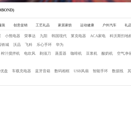
BOND)
服装
创意促销
工艺礼品
家居家纺
运动健康
户外汽车
礼
屋
小熊电器
荣事达
九阳
韩国现代
莱克电器
ACA家电
科沃斯扫地
西铁城
沃品
飞科
乐心手环
华为
榨汁搅拌机
电吹风
剃须刀
蒸蛋器
咖啡机
豆浆机
酸奶机
空气净
/优盘
车载充电器
蓝牙音箱
数码相框
USB风扇
智能手环
数据线