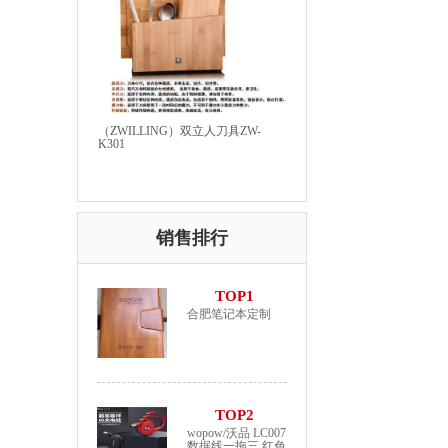
（ZWILLING）双立人刀具ZW-
K301
销售排行
TOP1
合肥笔记本定制
TOP2
wopow/沃品 LC007
数据线一拖三 红色