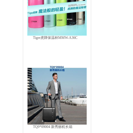
Tiger虎牌保温杯MMW-A36C
TQ9*09004 新秀丽机长箱