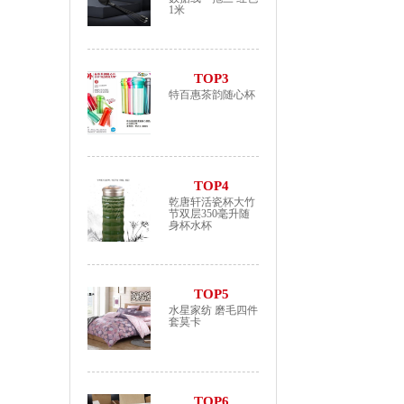
1米
TOP3
特百惠茶韵随心杯
TOP4
乾唐轩活瓷杯大竹
节双层350毫升随
身杯水杯
TOP5
水星家纺 磨毛四件
套莫卡
TOP6