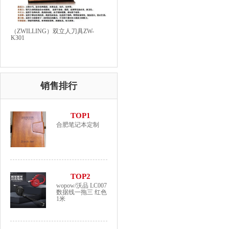
（ZWILLING）双立人刀具ZW-
K301
销售排行
TOP1
合肥笔记本定制
TOP2
wopow/沃品 LC007
数据线一拖三 红色
1米