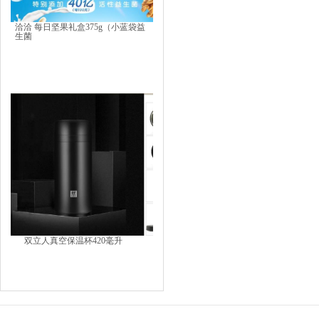
洽洽 每日坚果礼盒375g（小蓝袋益
生菌
双立人真空保温杯420毫升