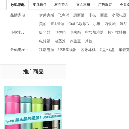
皮具箱包
杯壶茶具
文具本册
广告服装
创意
数码家电
品牌家电：
伊莱克斯
飞利浦
惠而浦
米技
西屋
小熊电器
美的
JBL音响
Oral-B欧乐B
小米
西铁城
沃品
小家电：
吸尘器
电饼铛
电烤箱
空气加湿器
榨汁搅拌机
电炖锅
电蒸笼
养生壶
其他
数码电子：
移动电源
USB集线器
蓝牙耳机
U盘/优盘
车载
推广商品