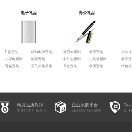
电子礼品
办公礼品
U盘定制
移动电源定制
笔记本定制
笔筒定制
水晶礼
小家电定制
鼠标定制
名片盒定制
礼品笔定制
徽章定
音箱定制
空气净化器定
书签定制
台历定制
特色礼
制
精良品质保障
企业采购平台
24
专业精选 厂商直供
口碑信赖 放心采购
24