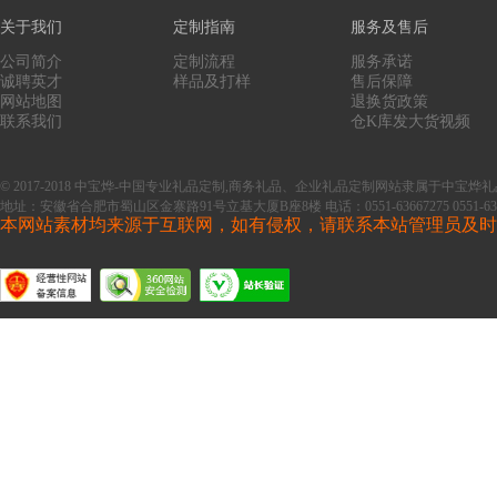
关于我们
定制指南
服务及售后
公司简介
定制流程
服务承诺
诚聘英才
样品及打样
售后保障
网站地图
退换货政策
联系我们
仓K库发大货视频
© 2017-2018 中宝烨-中国专业礼品定制,商务礼品、企业礼品定制网站隶属于中
地址：安徽省合肥市蜀山区金寨路91号立基大厦B座8楼
电话：0551-63667275 0551-63
本网站素材均来源于互联网，如有侵权，请联系本站管理员及时