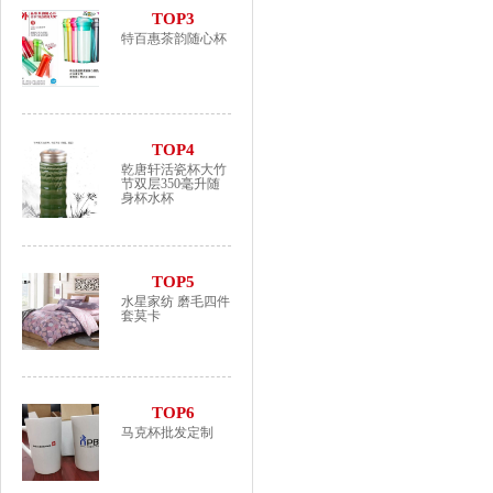
TOP3
特百惠茶韵随心杯
TOP4
乾唐轩活瓷杯大竹
节双层350毫升随
身杯水杯
TOP5
水星家纺 磨毛四件
套莫卡
TOP6
马克杯批发定制