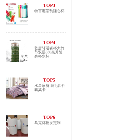
TOP3
特百惠茶韵随心杯
TOP4
乾唐轩活瓷杯大竹
节双层350毫升随
身杯水杯
TOP5
水星家纺 磨毛四件
套莫卡
TOP6
马克杯批发定制