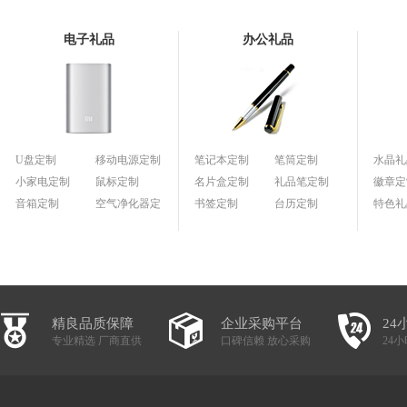
电子礼品
办公礼品
U盘定制
移动电源定制
笔记本定制
笔筒定制
水晶礼
小家电定制
鼠标定制
名片盒定制
礼品笔定制
徽章定
音箱定制
空气净化器定
书签定制
台历定制
特色礼
制
精良品质保障
企业采购平台
24
专业精选 厂商直供
口碑信赖 放心采购
24