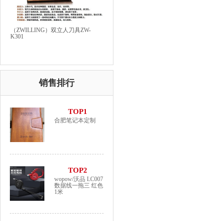
（ZWILLING）双立人刀具ZW-
K301
销售排行
TOP1
合肥笔记本定制
TOP2
wopow/沃品 LC007
数据线一拖三 红色
1米