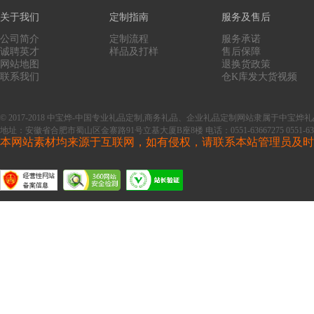
关于我们
定制指南
服务及售后
公司简介
定制流程
服务承诺
诚聘英才
样品及打样
售后保障
网站地图
退换货政策
联系我们
仓K库发大货视频
© 2017-2018 中宝烨-中国专业礼品定制,商务礼品、企业礼品定制网站隶属于中
地址：安徽省合肥市蜀山区金寨路91号立基大厦B座8楼
电话：0551-63667275 0551-63
本网站素材均来源于互联网，如有侵权，请联系本站管理员及时