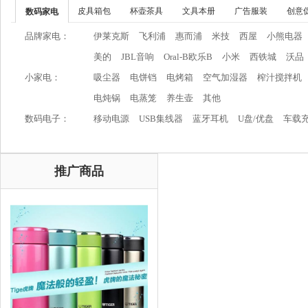
皮具箱包
杯壶茶具
文具本册
广告服装
创意
数码家电
品牌家电：
伊莱克斯
飞利浦
惠而浦
米技
西屋
小熊电器
美的
JBL音响
Oral-B欧乐B
小米
西铁城
沃品
小家电：
吸尘器
电饼铛
电烤箱
空气加湿器
榨汁搅拌机
电炖锅
电蒸笼
养生壶
其他
数码电子：
移动电源
USB集线器
蓝牙耳机
U盘/优盘
车载
推广商品