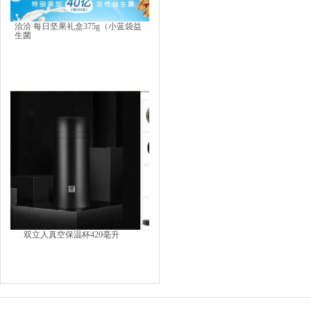
洽洽 每日坚果礼盒375g（小蓝袋益
生菌
双立人真空保温杯420毫升