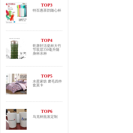
TOP3
特百惠茶韵随心杯
TOP4
乾唐轩活瓷杯大竹
节双层350毫升随
身杯水杯
TOP5
水星家纺 磨毛四件
套莫卡
TOP6
马克杯批发定制