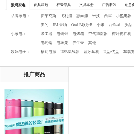
皮具箱包
杯壶茶具
文具本册
广告服装
创意
数码家电
品牌家电：
伊莱克斯
飞利浦
惠而浦
米技
西屋
小熊电器
美的
JBL音响
Oral-B欧乐B
小米
西铁城
沃品
小家电：
吸尘器
电饼铛
电烤箱
空气加湿器
榨汁搅拌机
电炖锅
电蒸笼
养生壶
其他
数码电子：
移动电源
USB集线器
蓝牙耳机
U盘/优盘
车载
推广商品