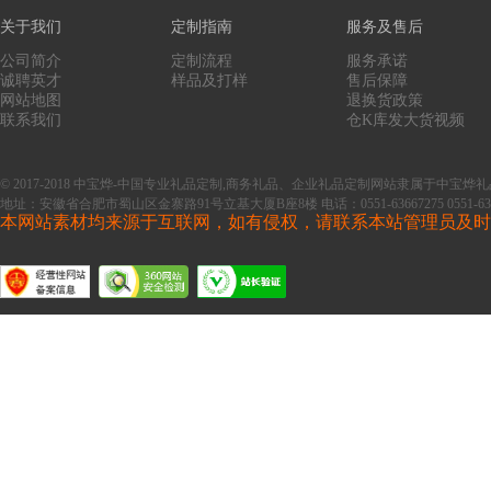
关于我们
定制指南
服务及售后
公司简介
定制流程
服务承诺
诚聘英才
样品及打样
售后保障
网站地图
退换货政策
联系我们
仓K库发大货视频
© 2017-2018 中宝烨-中国专业礼品定制,商务礼品、企业礼品定制网站隶属于中
地址：安徽省合肥市蜀山区金寨路91号立基大厦B座8楼
电话：0551-63667275 0551-63
本网站素材均来源于互联网，如有侵权，请联系本站管理员及时