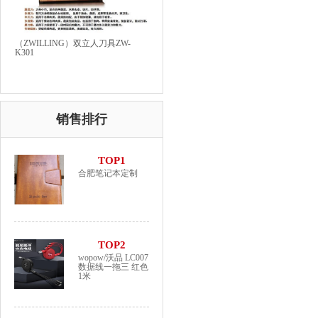
（ZWILLING）双立人刀具ZW-
K301
销售排行
TOP1
合肥笔记本定制
TOP2
wopow/沃品 LC007
数据线一拖三 红色
1米