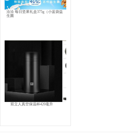
洽洽 每日坚果礼盒375g（小蓝袋益
生菌
双立人真空保温杯420毫升