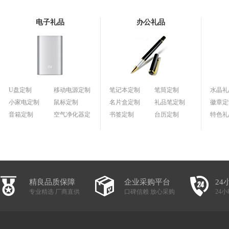
电子礼品
办公礼品
U盘定制
移动电源定制
笔记本定制
笔筒定制
水晶礼
小家电定制
鼠标定制
名片盒定制
礼品笔定制
徽章定
音箱定制
空气净化器定
书签定制
台历定制
特色礼
制
精良品质保障
企业采购平台
24
专业精选 厂商直供
口碑信赖 放心采购
24